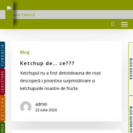
Skip
to
Cămara Dacică
main
Men
content
Ketchup
FUNDAȚIA
de…
Blog
ce???
BLOG DACICA
Ketchup de… ce???
Ketchupul nu a fost dintotdeauna din roșii:
CERCETARE
descoperă-i povestea surprinzătoare și
ketchupurile noastre de fructe.
EDITURA
admin
BLOG AUORA PEȚAN
22 iulie 2026
Ghici