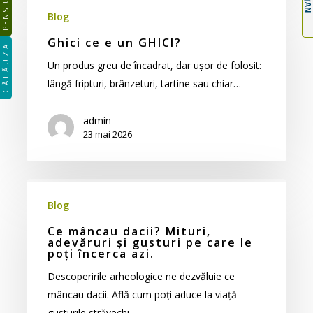
PENSIUNEA
ce
Blog
e
Ghici ce e un GHICI?
CĂLĂUZA
un
Un produs greu de încadrat, dar ușor de folosit:
GHICI?
lângă fripturi, brânzeturi, tartine sau chiar…
admin
23 mai 2026
Ce
mâncau
Blog
dacii?
Ce mâncau dacii? Mituri,
Mituri,
adevăruri și gusturi pe care le
poți încerca azi.
adevăruri
Descoperirile arheologice ne dezvăluie ce
și
mâncau dacii. Află cum poți aduce la viață
gusturi
gusturile străvechi.