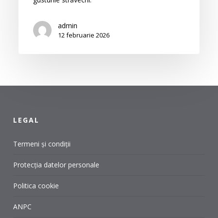
pe
care
admin
le
12 februarie 2026
poți
încerca
azi.
LEGAL
Termeni și condiții
Protecția datelor personale
Politica cookie
ANPC