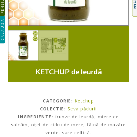
PENSIUNEA
CĂLĂUZA
KETCHUP de leurdă
CATEGORIE:
Ketchup
COLECTIE:
Seva pădurii
INGREDIENTE:
frunze de leurdă, miere de
salcâm, oțet de cidru de mere, făină de mazăre
verde, sare celtică.